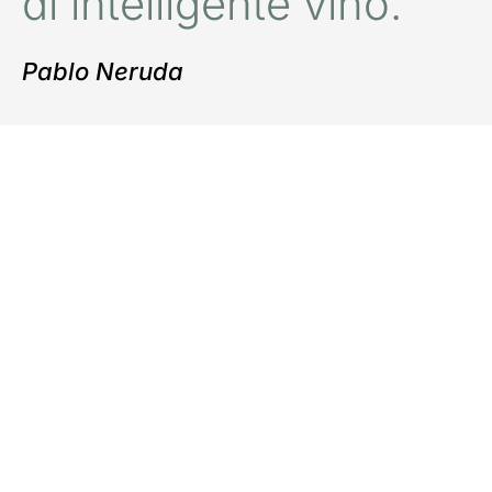
di intelligente vino.”
Pablo Neruda
Pregiati
Scopri la nostra selezione
Vedi tutti i vini pregiati