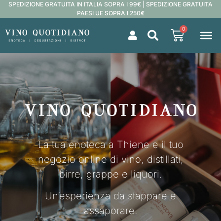
SPEDIZIONE GRATUITA IN ITALIA SOPRA I 99€ | SPEDIZIONE GRATUITA
PAESI UE SOPRA I 250€
0
La tua enoteca a Thiene e il tuo
negozio online di vino, distillati,
birre, grappe e liquori.
Un’esperienza da stappare e
assaporare.