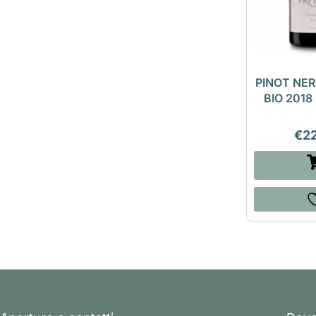
PINOT NE
BIO 2018
€
2