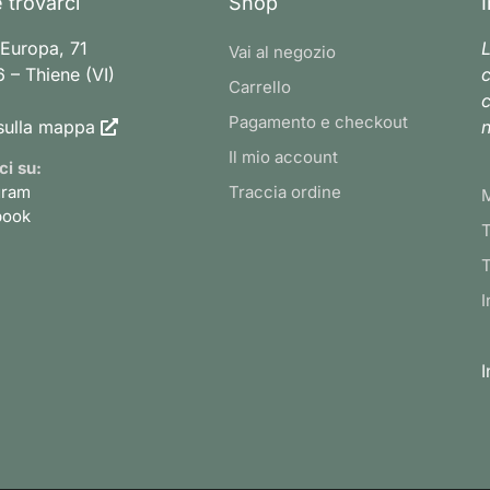
 trovarci
Shop
 Europa, 71
L
Vai al negozio
 – Thiene (VI)
c
Carrello
c
Pagamento e checkout
sulla mappa
n
Il mio account
ci su:
gram
Traccia ordine
book
T
T
I
I