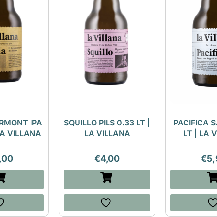
ERMONT IPA
SQUILLO PILS 0.33 LT |
PACIFICA S
 LA VILLANA
LA VILLANA
LT | LA 
,00
€
4,00
€
5,