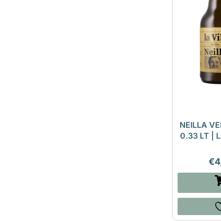
NEILLA V
0.33 LT |
€
4