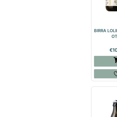
BIRRA LOLI
O
€
1