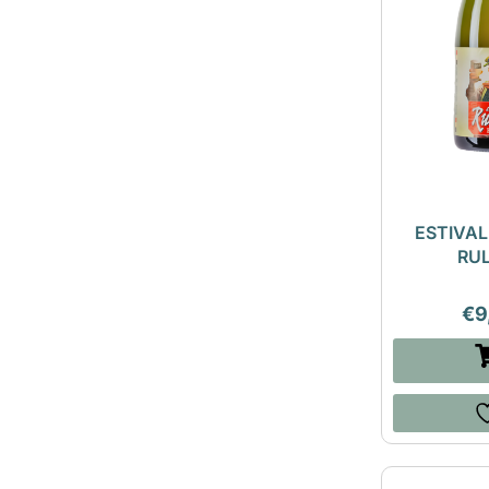
ESTIVAL 
RU
€
9