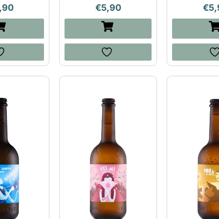
,90
€
5,90
€
5,