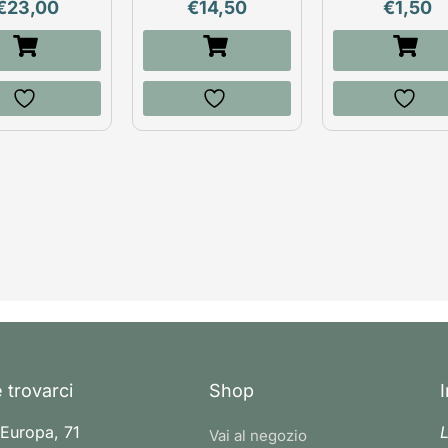
€
23,00
€
14,50
€
1,50
 trovarci
Shop
 Europa, 71
L
Vai al negozio