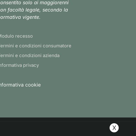
onsentito solo ai maggiorenni
on facoltà legale, secondo la
ormativa vigente.
Modulo recesso
ermini e condizioni consumatore
ermini e condizioni azienda
nformativa privacy
nformativa cookie
X