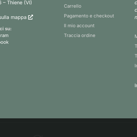
 – Thiene (VI)
c
Carrello
c
Pagamento e checkout
sulla mappa
n
Il mio account
ci su:
gram
Traccia ordine
book
T
T
I
I