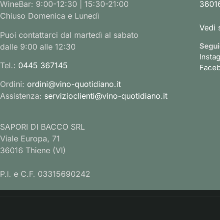
WineBar: 9:00-12:30 | 15:30-21:00
36016
Chiuso Domenica e Lunedì
Vedi 
Puoi contattarci dal martedì al sabato
Segui
dalle 9:00 alle 12:30
Insta
Tel.:
0445 367145
Face
Ordini:
ordini@vino-quotidiano.it
Assistenza:
servizioclienti@vino-quotidiano.it
SAPORI DI BACCO SRL
Viale Europa, 71
36016 Thiene (VI)
P.I. e C.F. 03315690242