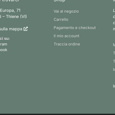
 Europa, 71
L
Vai al negozio
 – Thiene (VI)
c
Carrello
c
Pagamento e checkout
sulla mappa
n
Il mio account
ci su:
gram
Traccia ordine
book
T
T
I
I