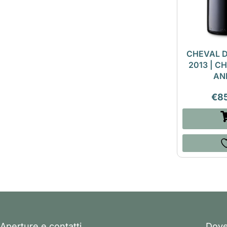
CHEVAL 
2013 | C
AN
€
8
Aperture e contatti
Dove