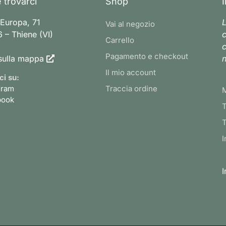
 trovarci
Shop
 Europa, 71
L
Vai al negozio
 – Thiene (VI)
c
Carrello
c
Pagamento e checkout
sulla mappa
n
Il mio account
ci su:
gram
Traccia ordine
book
T
T
I
I