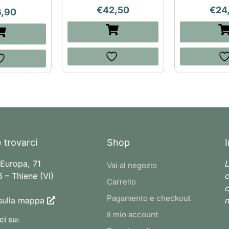
€
42,50
€
24
6,90
 trovarci
Shop
 Europa, 71
L
Vai al negozio
 – Thiene (VI)
c
Carrello
c
Pagamento e checkout
sulla mappa
n
Il mio account
ci su: