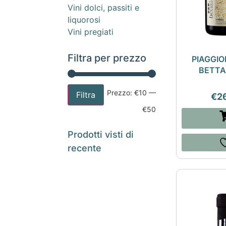
Vini dolci, passiti e
liquorosi
Vini pregiati
Filtra per prezzo
PIAGGIO
BETT
Prezzo:
€10
—
Filtra
€
2
€50
Prodotti visti di
recente