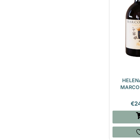
HELENA
MARCO
€
2