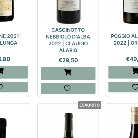
CASCINOTTO
NE 2021 |
POGGIO AL
NEBBIOLO D’ALBA
ALUNGA
2022 | O
2022 | CLAUDIO
ALARIO
6,80
€
49
€
29,50
ESAURITO