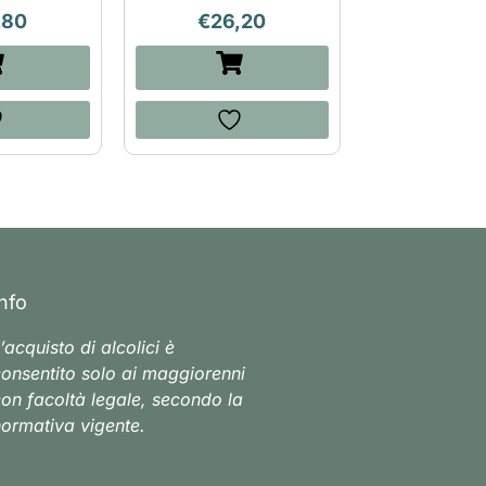
,80
€
26,20
Info
’acquisto di alcolici è
onsentito solo ai maggiorenni
on facoltà legale, secondo la
ormativa vigente.