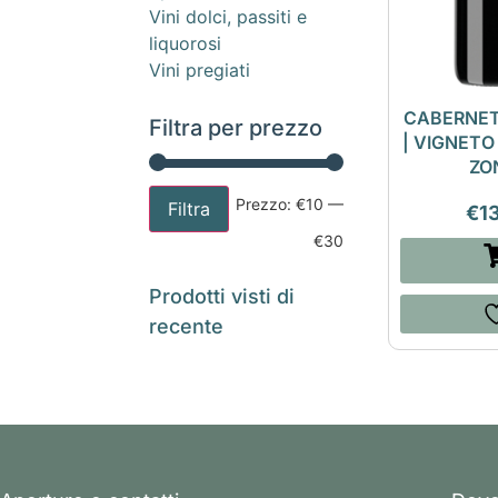
Vini dolci, passiti e
liquorosi
Vini pregiati
CABERNET
Filtra per prezzo
| VIGNETO
ZO
Prezzo:
€10
—
Filtra
€
1
€30
Prodotti visti di
recente