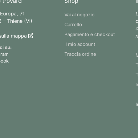
 trovarci
Shop
 Europa, 71
L
Vai al negozio
 – Thiene (VI)
c
Carrello
c
Pagamento e checkout
sulla mappa
n
Il mio account
ci su:
gram
Traccia ordine
book
T
T
I
I