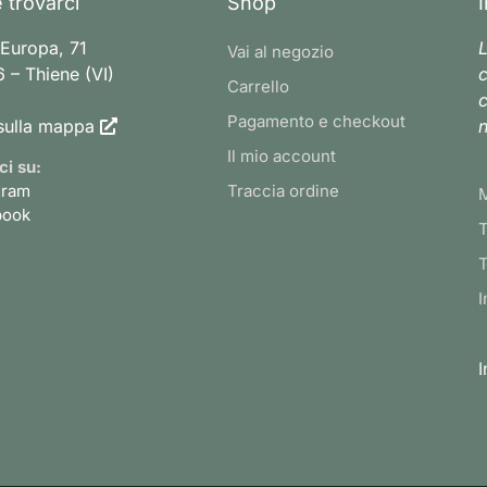
 trovarci
Shop
 Europa, 71
L
Vai al negozio
 – Thiene (VI)
c
Carrello
c
Pagamento e checkout
sulla mappa
n
Il mio account
ci su:
gram
Traccia ordine
book
T
T
I
I