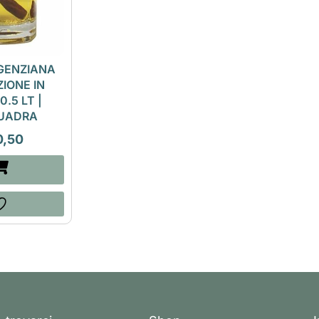
GENZIANA
IONE IN
0.5 LT |
UADRA
0,50