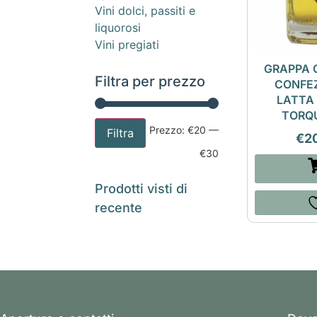
Vini dolci, passiti e
liquorosi
Vini pregiati
GRAPPA 
Filtra per prezzo
CONFEZ
LATTA 
TORQ
Prezzo:
€20
—
Filtra
€
2
€30
Prodotti visti di
recente