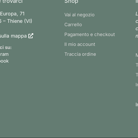
 trovarci
Shop
 Europa, 71
L
Vai al negozio
 – Thiene (VI)
c
Carrello
c
Pagamento e checkout
sulla mappa
n
Il mio account
ci su:
gram
Traccia ordine
book
T
T
I
I