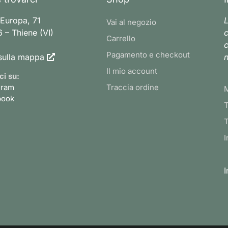
 Europa, 71
L
Vai al negozio
 – Thiene (VI)
c
Carrello
c
Pagamento e checkout
sulla mappa
n
Il mio account
ci su:
gram
Traccia ordine
book
T
T
I
I