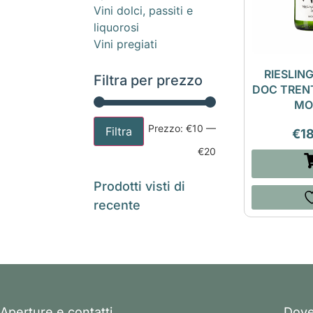
Vini dolci, passiti e
liquorosi
Vini pregiati
RIESLIN
Filtra per prezzo
DOC TRENT
MO
Prezzo:
€10
—
Filtra
€
1
€20
Prodotti visti di
recente
Aperture e contatti
Dove