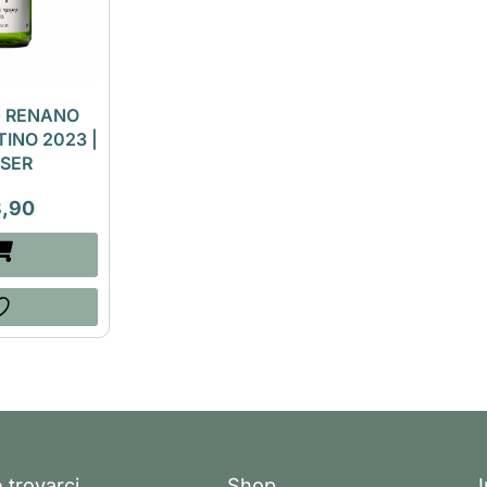
G RENANO
INO 2023 |
SER
8,90
 trovarci
Shop