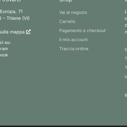
 Europa, 71
L
Vai al negozio
 – Thiene (VI)
c
Carrello
c
Pagamento e checkout
sulla mappa
n
Il mio account
ci su:
gram
Traccia ordine
book
T
T
I
I