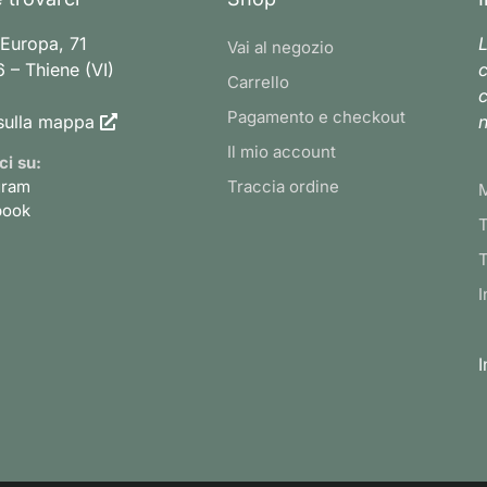
 Europa, 71
L
Vai al negozio
 – Thiene (VI)
c
Carrello
c
Pagamento e checkout
sulla mappa
n
Il mio account
ci su:
gram
Traccia ordine
book
T
T
I
I