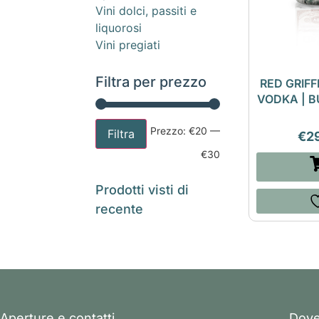
Vini dolci, passiti e
liquorosi
Vini pregiati
Filtra per prezzo
RED GRIFF
VODKA | 
Prezzo:
€20
—
Filtra
€
2
€30
Prodotti visti di
recente
Aperture e contatti
Dove