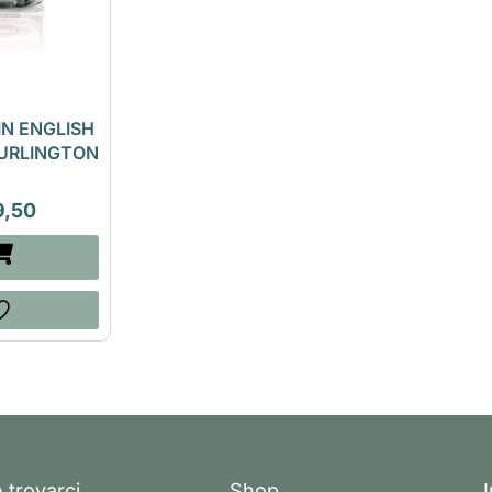
IN ENGLISH
BURLINGTON
9,50
 trovarci
Shop