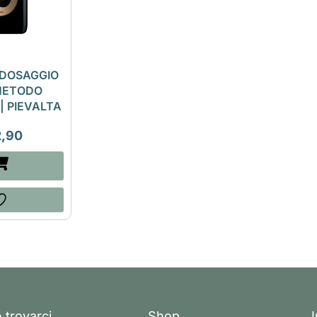
 DOSAGGIO
METODO
| PIEVALTA
2,90
 trovarci
Shop