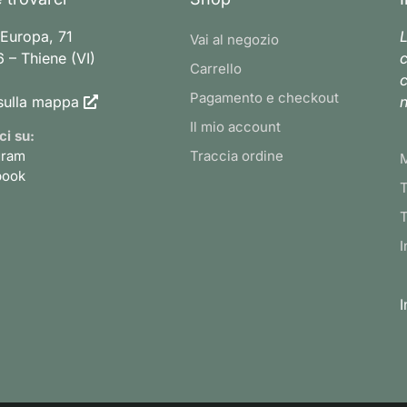
 Europa, 71
L
Vai al negozio
 – Thiene (VI)
c
Carrello
c
Pagamento e checkout
sulla mappa
n
Il mio account
ci su:
gram
Traccia ordine
book
T
T
I
I