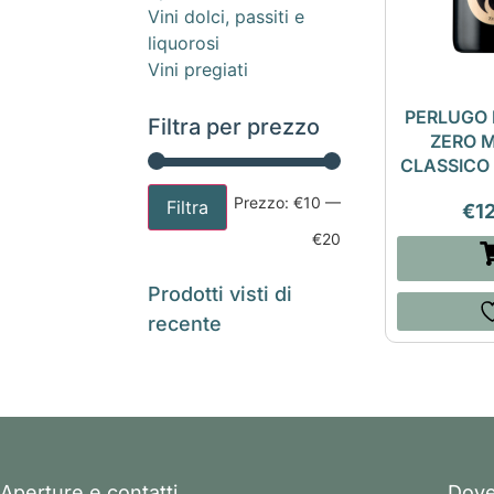
Vini dolci, passiti e
liquorosi
Vini pregiati
PERLUGO
Filtra per prezzo
ZERO 
CLASSICO 
Prezzo:
€10
—
Filtra
€
1
€20
Prodotti visti di
recente
Aperture e contatti
Dove