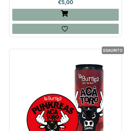
€
5,00
ESAURITO