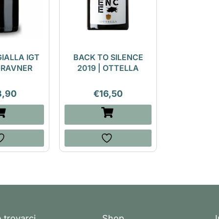
GIALLA IGT
BACK TO SILENCE
 GRAVNER
2019 | OTTELLA
3,90
€
16,50
 trovarci
Shop