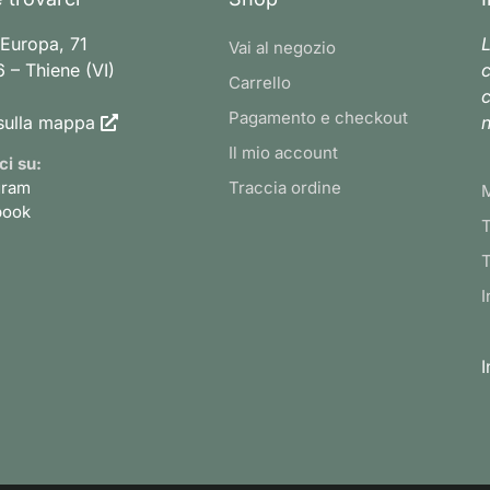
 Europa, 71
L
Vai al negozio
 – Thiene (VI)
c
Carrello
c
Pagamento e checkout
sulla mappa
n
Il mio account
ci su:
gram
Traccia ordine
book
T
T
I
I