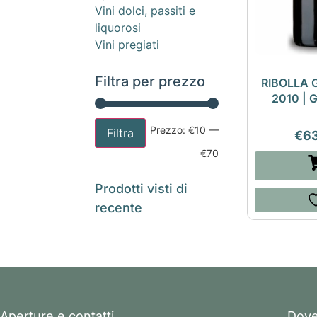
Vini dolci, passiti e
liquorosi
Vini pregiati
Filtra per prezzo
RIBOLLA 
2010 |
Prezzo:
€10
—
Filtra
€
6
€70
Prodotti visti di
recente
Aperture e contatti
Dove