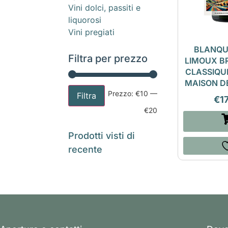
Vini dolci, passiti e
liquorosi
Vini pregiati
BLANQU
Filtra per prezzo
LIMOUX B
CLASSIQU
MAISON D
Prezzo:
€10
—
Filtra
€
1
€20
Prodotti visti di
recente