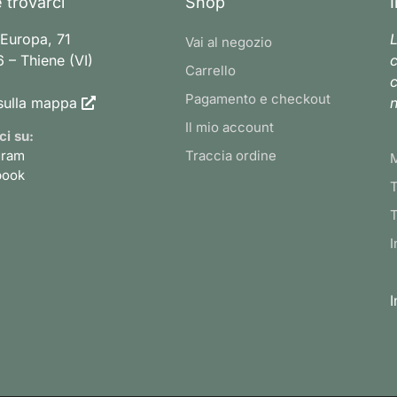
 trovarci
Shop
 Europa, 71
L
Vai al negozio
 – Thiene (VI)
c
Carrello
c
Pagamento e checkout
sulla mappa
n
Il mio account
ci su:
gram
Traccia ordine
book
T
T
I
I