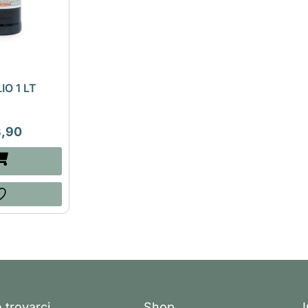
IO 1 LT
8,90
 trovarci
Shop