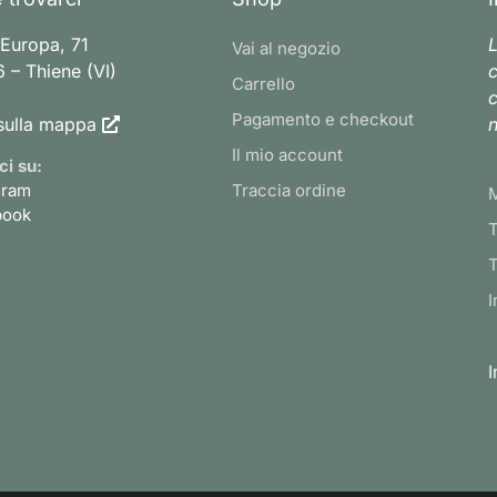
 Europa, 71
L
Vai al negozio
 – Thiene (VI)
c
Carrello
c
Pagamento e checkout
sulla mappa
n
Il mio account
ci su:
gram
Traccia ordine
book
T
T
I
I