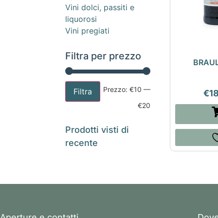
Vini dolci, passiti e
liquorosi
Vini pregiati
Filtra per prezzo
BRAUL
Prezzo:
€10
—
Filtra
€
1
€20
Prodotti visti di
recente
Aperture e contatti
Dove