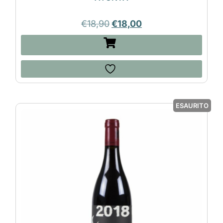
€
18,90
€
18,00
ESAURITO