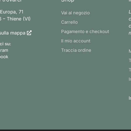
 Europa, 71
L
Vai al negozio
 – Thiene (VI)
c
Carrello
c
Pagamento e checkout
sulla mappa
n
Il mio account
ci su:
gram
Traccia ordine
book
T
T
I
I