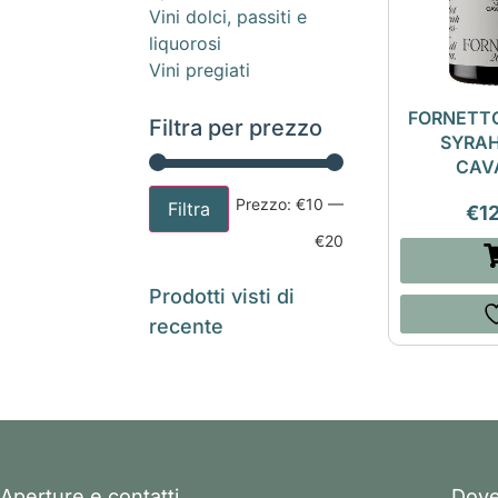
Vini dolci, passiti e
liquorosi
Vini pregiati
FORNETT
Filtra per prezzo
SYRAH
CAV
Prezzo:
€10
—
Filtra
€
1
€20
Prodotti visti di
recente
Aperture e contatti
Dove