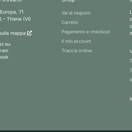
 Europa, 71
L
Vai al negozio
 – Thiene (VI)
c
Carrello
c
Pagamento e checkout
sulla mappa
n
Il mio account
ci su:
gram
Traccia ordine
book
T
T
I
I