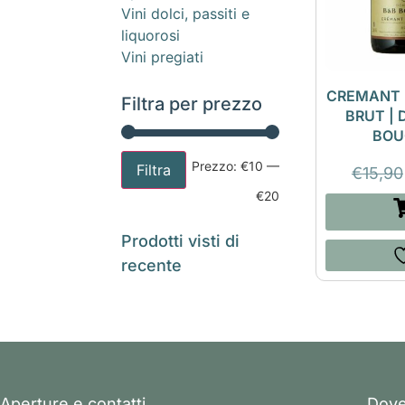
Vini dolci, passiti e
liquorosi
Vini pregiati
CREMANT 
Filtra per prezzo
BRUT |
BOU
Prezzo:
€10
—
Filtra
€
15,90
€20
Prodotti visti di
recente
Aperture e contatti
Dove