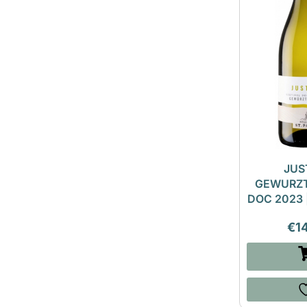
JUS
GEWURZ
DOC 2023 
€
1