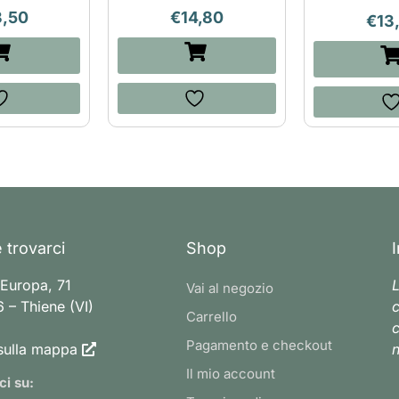
3,50
€
14,80
€
13
 trovarci
Shop
 Europa, 71
L
Vai al negozio
 – Thiene (VI)
c
Carrello
c
Pagamento e checkout
sulla mappa
n
Il mio account
ci su: