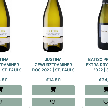
TINA
JUSTINA
BATISO P
TRAMINER
GEWURZTRAMINER
EXTRA DR
| ST. PAULS
DOC 2022 | ST. PAULS
2022 |
4,80
€
14,80
€
24