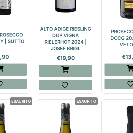
ALTO ADIGE RIESLING
PROSECC
PROSECCO
DOP VIGNA
DOCG 202
Y | SUTTO
RIELERHOF 2024 |
VETO
JOSEF BRIGL
1,90
€
13
€
19,90
ESAURITO
ESAURITO