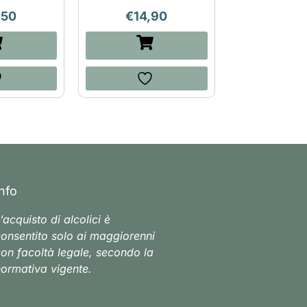
,50
€
14,90
Info
’acquisto di alcolici è
onsentito solo ai maggiorenni
on facoltà legale, secondo la
ormativa vigente.