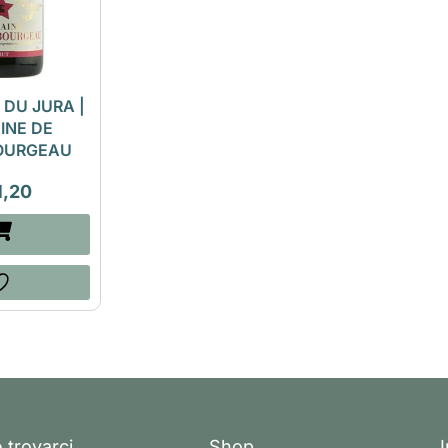
DU JURA |
INE DE
OURGEAU
1,20
 trovarci
Shop