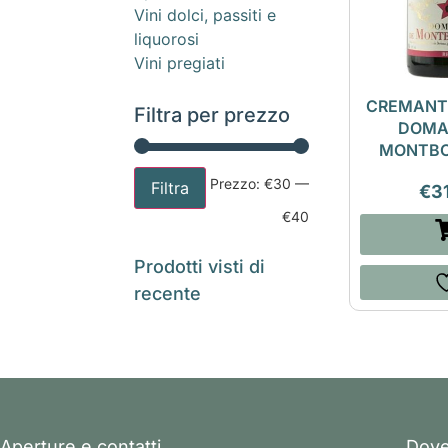
Vini dolci, passiti e
liquorosi
Vini pregiati
CREMANT 
Filtra per prezzo
DOMA
MONTB
Prezzo:
€30
—
Filtra
€
3
€40
Prodotti visti di
recente
Aperture e contatti
Dove