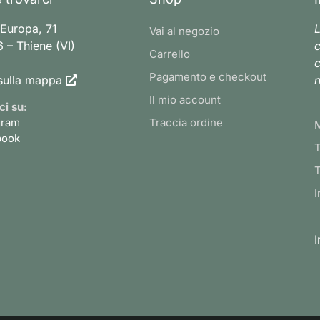
 Europa, 71
L
Vai al negozio
 – Thiene (VI)
c
Carrello
c
Pagamento e checkout
sulla mappa
n
Il mio account
ci su:
gram
Traccia ordine
book
T
T
I
I