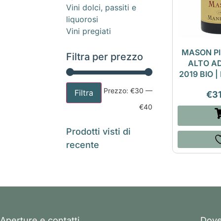
Vini dolci, passiti e
liquorosi
Vini pregiati
MASON P
Filtra per prezzo
ALTO A
2019 BIO 
Prezzo:
€30
—
Filtra
€
3
€40
Prodotti visti di
recente
Aperture e contatti
Dove