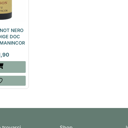
INOT NERO
DIGE DOC
| MANINCOR
1,90
 trovarci
Shop