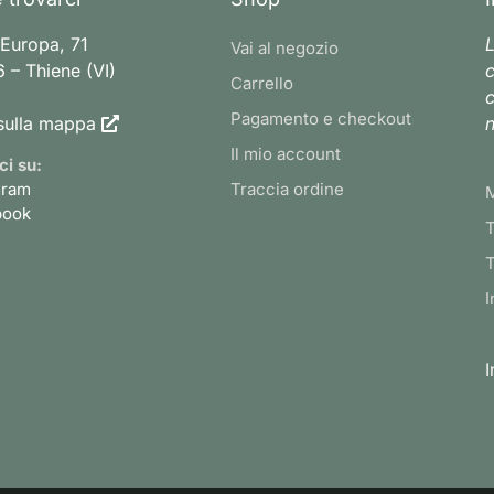
 Europa, 71
L
Vai al negozio
 – Thiene (VI)
c
Carrello
c
Pagamento e checkout
sulla mappa
n
Il mio account
ci su:
gram
Traccia ordine
book
T
T
I
I