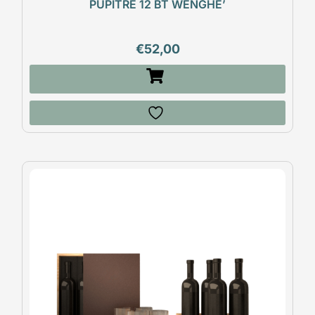
PUPITRE 12 BT WENGHE’
€
52,00