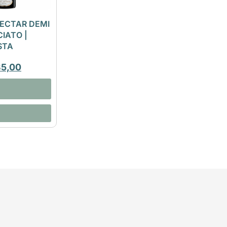
ECTAR DEMI
IATO |
STA
35,00