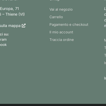
 Europa, 71
L
Vai al negozio
 – Thiene (VI)
c
Carrello
c
Pagamento e checkout
sulla mappa
n
Il mio account
ci su:
gram
Traccia ordine
book
T
T
I
I