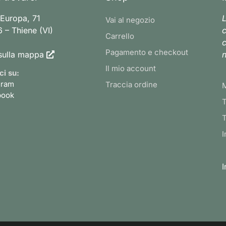
 Europa, 71
L
Vai al negozio
 – Thiene (VI)
c
Carrello
c
Pagamento e checkout
sulla mappa
n
Il mio account
ci su:
gram
Traccia ordine
book
T
T
I
I