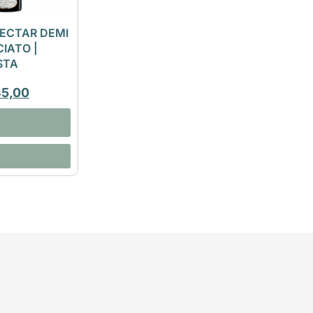
ECTAR DEMI
IATO |
STA
35,00