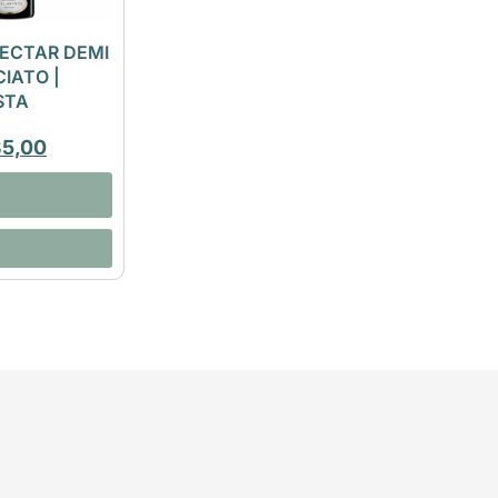
ECTAR DEMI
IATO |
STA
35,00