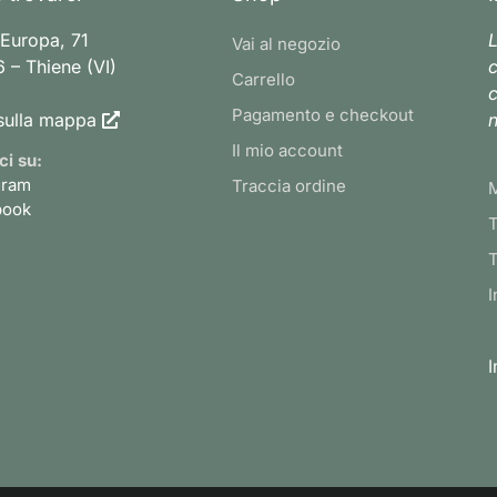
 Europa, 71
L
Vai al negozio
 – Thiene (VI)
c
Carrello
c
Pagamento e checkout
sulla mappa
n
Il mio account
ci su:
gram
Traccia ordine
book
T
T
I
I