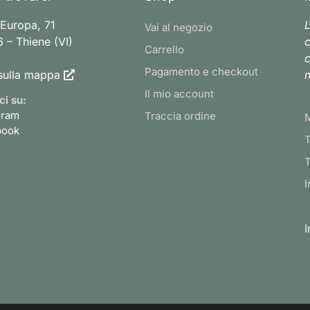
 Europa, 71
L
Vai al negozio
 – Thiene (VI)
c
Carrello
c
Pagamento e checkout
sulla mappa
n
Il mio account
ci su:
gram
Traccia ordine
book
T
T
I
I