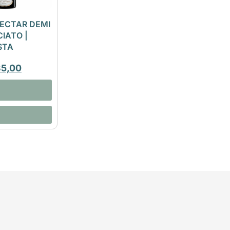
ECTAR DEMI
IATO |
STA
35,00