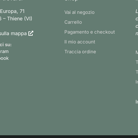
 Europa, 71
L
Vai al negozio
 – Thiene (VI)
c
Carrello
c
Pagamento e checkout
sulla mappa
n
Il mio account
ci su:
gram
Traccia ordine
book
T
T
I
I