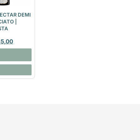
ECTAR DEMI
IATO |
STA
35,00