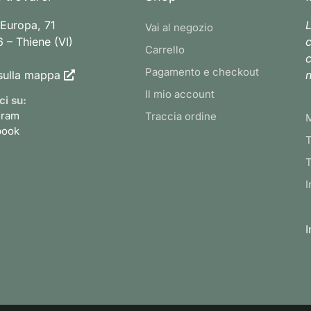
 Europa, 71
L
Vai al negozio
 – Thiene (VI)
c
Carrello
c
Pagamento e checkout
sulla mappa
n
Il mio account
ci su:
gram
Traccia ordine
book
T
T
I
I