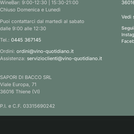
WineBar: 9:00-12:30 | 15:30-21:00
36016
Chiuso Domenica e Lunedì
Vedi 
Puoi contattarci dal martedì al sabato
Segui
dalle 9:00 alle 12:30
Insta
Tel.:
0445 367145
Face
Ordini:
ordini@vino-quotidiano.it
Assistenza:
servizioclienti@vino-quotidiano.it
SAPORI DI BACCO SRL
Viale Europa, 71
36016 Thiene (VI)
P.I. e C.F. 03315690242