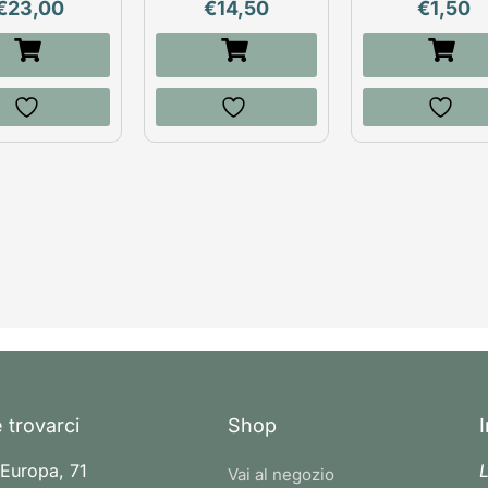
€
23,00
€
14,50
€
1,50
 trovarci
Shop
 Europa, 71
L
Vai al negozio