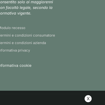
onsentito solo ai maggiorenni
on facoltà legale, secondo la
ormativa vigente.
Modulo recesso
ermini e condizioni consumatore
ermini e condizioni azienda
nformativa privacy
nformativa cookie
X