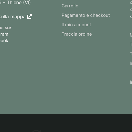
 – Thiene (VI)
c
Carrello
c
Pagamento e checkout
sulla mappa
n
Il mio account
ci su:
gram
Traccia ordine
book
T
T
I
I