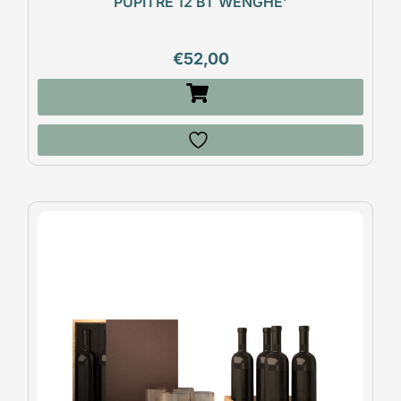
PUPITRE 12 BT WENGHE’
€
52,00