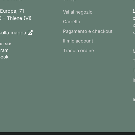
 Europa, 71
L
Vai al negozio
 – Thiene (VI)
c
Carrello
c
Pagamento e checkout
sulla mappa
n
Il mio account
ci su:
gram
Traccia ordine
book
T
T
I
I