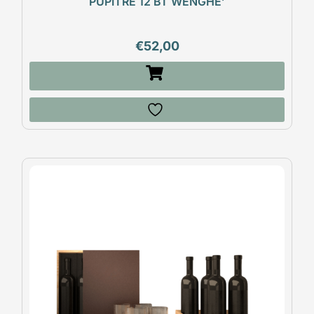
PUPITRE 12 BT WENGHE’
€
52,00