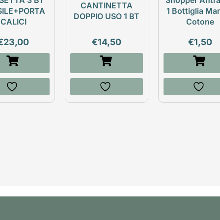
SETTA 3 BT
Shopper Antra
CANTINETTA
SILE+PORTA
1 Bottiglia Ma
DOPPIO USO 1 BT
CALICI
Cotone
€
23,00
€
14,50
€
1,50