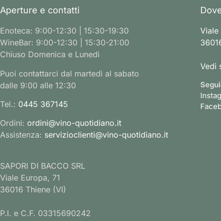
Aperture e contatti
Dove
Enoteca: 9:00-12:30 | 15:30-19:30
Viale
WineBar: 9:00-12:30 | 15:30-21:00
36016
Chiuso Domenica e Lunedì
Vedi 
Puoi contattarci dal martedì al sabato
Segui
dalle 9:00 alle 12:30
Insta
Tel.:
0445 367145
Face
Ordini:
ordini@vino-quotidiano.it
Assistenza:
servizioclienti@vino-quotidiano.it
SAPORI DI BACCO SRL
Viale Europa, 71
36016 Thiene (VI)
P.I. e C.F. 03315690242