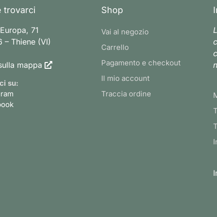
 trovarci
Shop
 Europa, 71
L
Vai al negozio
 – Thiene (VI)
c
Carrello
c
Pagamento e checkout
sulla mappa
n
Il mio account
ci su:
gram
Traccia ordine
book
T
T
I
I