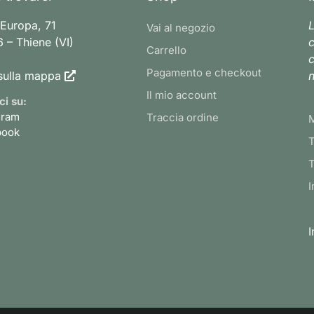
 Europa, 71
L
Vai al negozio
 – Thiene (VI)
c
Carrello
c
Pagamento e checkout
sulla mappa
n
Il mio account
ci su:
gram
Traccia ordine
book
T
T
I
I