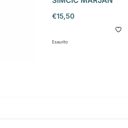
SIMČIČ MARJAN
€
15,50
Esaurito