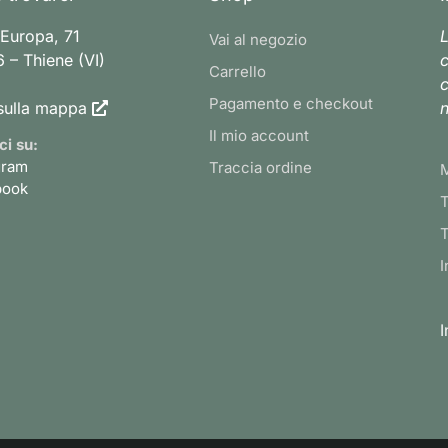
 Europa, 71
L
Vai al negozio
 – Thiene (VI)
c
Carrello
c
Pagamento e checkout
sulla mappa
n
Il mio account
ci su:
gram
Traccia ordine
book
T
T
I
I