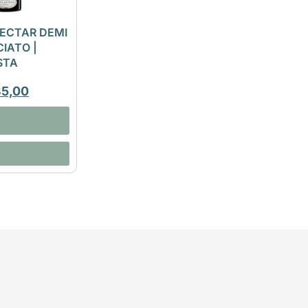
ECTAR DEMI
IATO |
STA
35,00