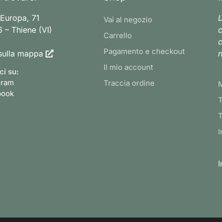
 Europa, 71
L
Vai al negozio
 – Thiene (VI)
c
Carrello
c
Pagamento e checkout
sulla mappa
n
Il mio account
ci su:
gram
Traccia ordine
book
T
T
I
I