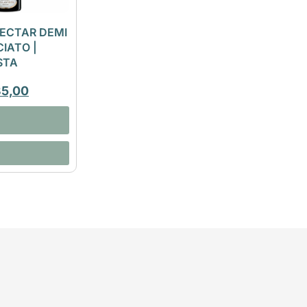
ECTAR DEMI
IATO |
STA
35,00