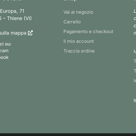
 Europa, 71
L
Vai al negozio
 – Thiene (VI)
c
Carrello
c
Pagamento e checkout
sulla mappa
n
Il mio account
ci su:
gram
Traccia ordine
book
T
T
I
I