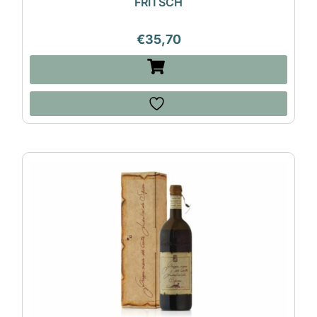
FRITSCH
€
35,70