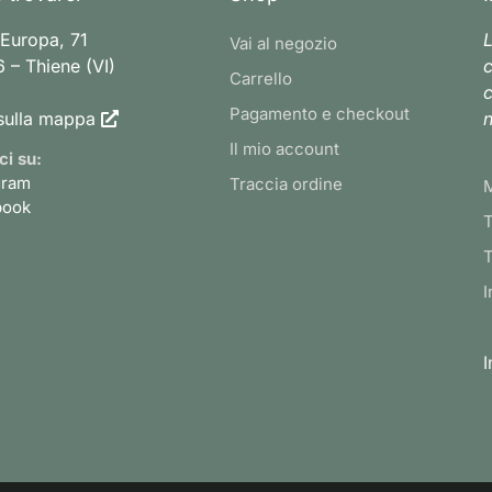
 Europa, 71
L
Vai al negozio
 – Thiene (VI)
c
Carrello
c
Pagamento e checkout
sulla mappa
n
Il mio account
ci su:
gram
Traccia ordine
book
T
T
I
I