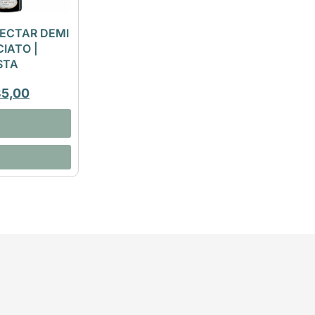
ECTAR DEMI
IATO |
STA
35,00