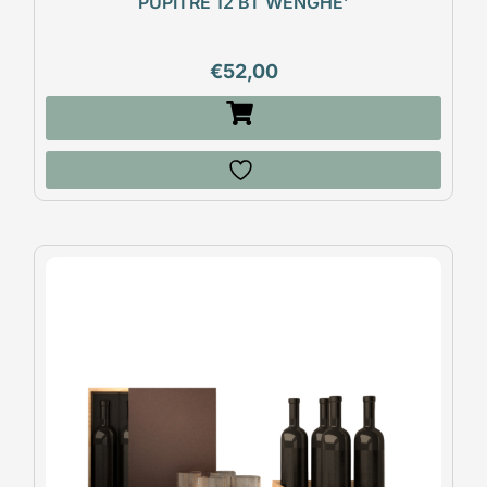
PUPITRE 12 BT WENGHE’
€
52,00