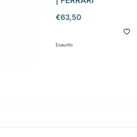
| FERRARI
€
63,50
Esaurito