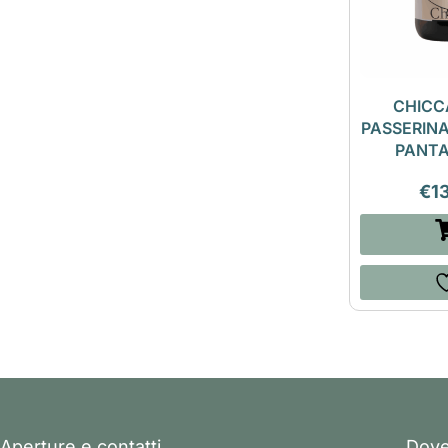
CHICC
PASSERINA
PANT
€
1
Aperture e contatti
Dove