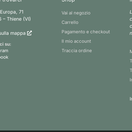
 Europa, 71
L
Vai al negozio
 – Thiene (VI)
c
Carrello
c
Pagamento e checkout
sulla mappa
n
Il mio account
ci su:
gram
Traccia ordine
book
T
T
I
I