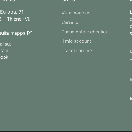
 Europa, 71
L
Vai al negozio
 – Thiene (VI)
c
Carrello
c
Pagamento e checkout
sulla mappa
n
Il mio account
ci su:
gram
Traccia ordine
book
T
T
I
I