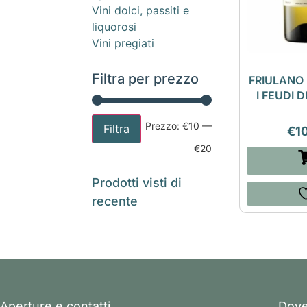
Vini dolci, passiti e
liquorosi
Vini pregiati
Filtra per prezzo
FRIULANO 
I FEUDI 
Prezzo:
€10
—
Filtra
€
1
€20
Prodotti visti di
recente
Aperture e contatti
Dove