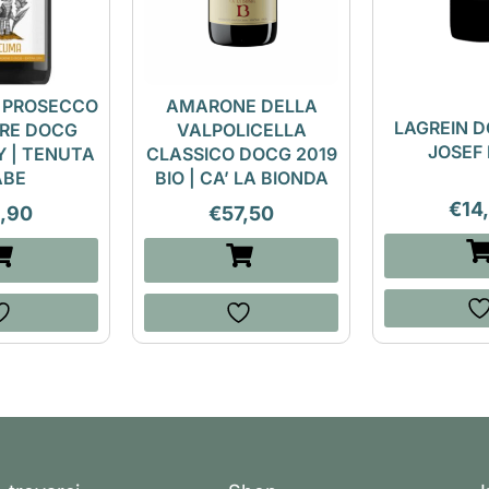
 PROSECCO
AMARONE DELLA
LAGREIN D
ORE DOCG
VALPOLICELLA
JOSEF 
Y | TENUTA
CLASSICO DOCG 2019
ABE
BIO | CA’ LA BIONDA
€
14
1,90
€
57,50