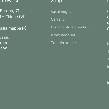
 trovarci
Shop
 Europa, 71
L
Vai al negozio
 – Thiene (VI)
c
Carrello
c
Pagamento e checkout
sulla mappa
n
Il mio account
ci su:
gram
Traccia ordine
book
T
T
I
I