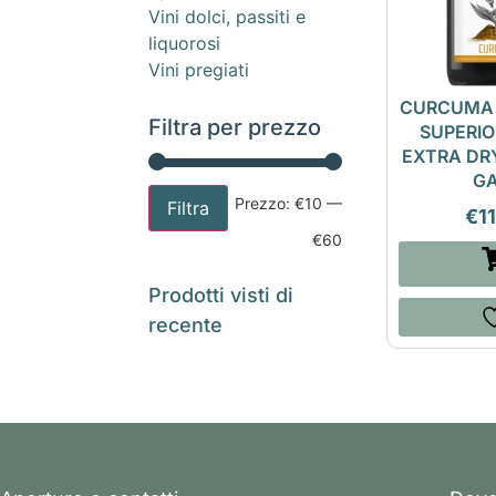
Vini dolci, passiti e
liquorosi
Vini pregiati
CURCUMA
Filtra per prezzo
SUPERI
EXTRA DR
G
Prezzo:
€10
—
Filtra
€
1
€60
Prodotti visti di
recente