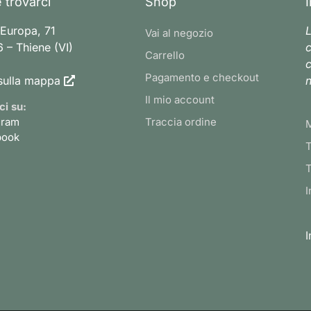
 trovarci
Shop
 Europa, 71
L
Vai al negozio
 – Thiene (VI)
c
Carrello
c
Pagamento e checkout
sulla mappa
n
Il mio account
ci su:
gram
Traccia ordine
book
T
T
I
I