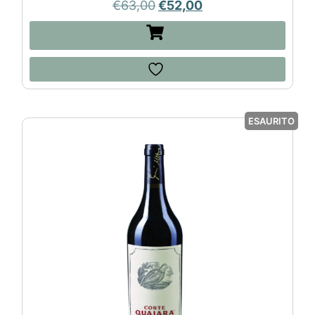
€
63,00
€
52,00
ESAURITO